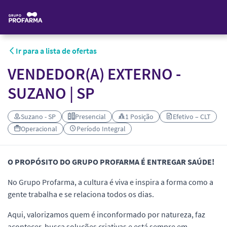
Ir para a lista de ofertas
VENDEDOR(A) EXTERNO -
SUZANO | SP
Suzano - SP
Presencial
1 Posição
Efetivo – CLT
Operacional
Período Integral
O PROPÓSITO DO GRUPO PROFARMA É ENTREGAR SAÚDE!
No Grupo Profarma, a cultura é viva e inspira a forma como a
gente trabalha e se relaciona todos os dias.
Aqui, valorizamos quem é inconformado por natureza, faz
acontecer, busca soluções criativas e está sempre em